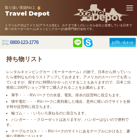
取り扱い実績No.1
Travel Depot
トラベルデポはアメリカ(アラスカ含む)、カナダで多くのレンタル会社と提携している日本で
唯一のモーターホーム(キャンピングカー)の旅専門旅行会社です。
フリー
0800-123-1776
お問い合わせ
コール
持ち物リスト
レンタルキャンピングカー（モーターホーム）の旅で、日本から持っていっ
たら便利なものをリストアップしておきます。アメリカのスーパーでも売っ
ていますが、探すのに時間がかかったりすることもありますので、日本ご出
発前に100円ショップ等でご購入されることをお薦めします。
軍手・・・RVパークでの水道、電気、排水の設営時に役立ちます。
懐中電灯・・・RVパークに夜到着した場合、意外に暗いのでサイトを探
す時や設営時に役立ちます。
輪ゴム・・・いろいろ束ねるのに役立ちます。
ハンガー・・・クローゼットはありますが、ハンガーはないので便利で
す。
テーブルクロス・・・RVパークのサイトにあるテーブルにかけると、豪
華な雰囲気になります。