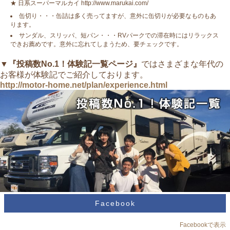
★ 日系スーパーマルカイ http://www.marukai.com/
缶切り・・・缶詰は多く売ってますが、意外に缶切りが必要なものもあ
ります。
サンダル、スリッパ、短パン・・・RVパークでの滞在時にはリラックス
できお薦めです。意外に忘れてしまうため、要チェックです。
▼
『投稿数No.1！体験記一覧ページ』
ではさまざまな年代の
お客様が体験記でご紹介しております。
http://motor-home.net/plan/experience.html
Facebook
Facebookで表示