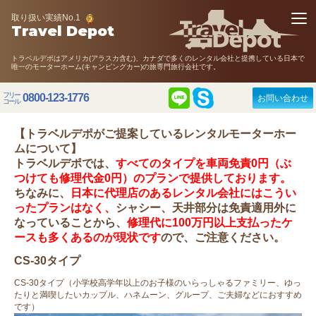
取り扱い実績No.1
Travel Depot
トラベルデポはアメリカ(アラスカ含む)、カナダで多くのレンタル会社と提携している日本で
唯一のモーターホーム(キャンピングカー)の旅専門旅行会社です。
フリー
0800-123-1776
お問い合わせ
コール
【トラベルデポがご提案しているレンタルモーターホー
ムについて】
トラベルデポでは、
すべてのタイプを車両免責0円（ぶ
つけても修理代金0円）のプランで提供しております。
ちなみに、
日本に代理店のあるレンタル会社
にはこうい
ったプランはなく、
シャシー、天井部分は免責適用外に
なっていることから、
修理代に100万円以上支払ったケ
ースも多くあるのが現状です
ので、ご注意ください。
CS-30タイプ
CS-30タイプ（小学校高学年以上のお子様のいらっしゃるファミリー、ゆっ
たりと満喫したいカップル、ハネムーン、グループ、ご夫婦などにおすすめ
です）