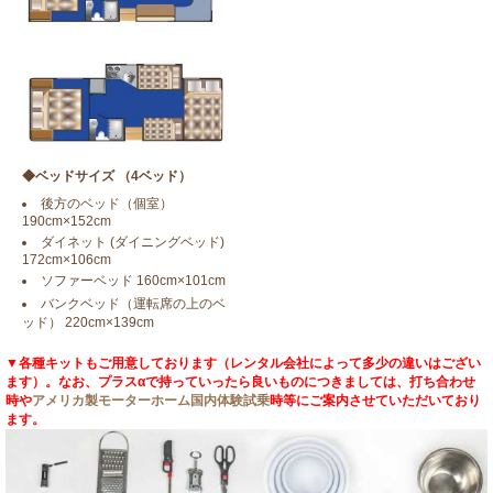
◆ベッドサイズ （4ベッド）
後方のベッド（個室）
190cm×152cm
ダイネット (ダイニングベッド)
172cm×106cm
ソファーベッド 160cm×101cm
バンクベッド（運転席の上のベ
ッド） 220cm×139cm
▼各種キットもご用意しております（レンタル会社によって多少の違いはござい
ます）。なお、プラスαで持っていったら良いものにつきましては、打ち合わせ
時や
アメリカ製モーターホーム国内体験試乗
時等にご案内させていただいており
ます。