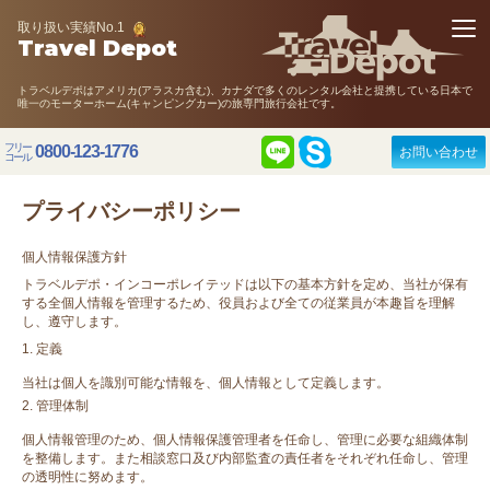
取り扱い実績No.1
Travel Depot
トラベルデポはアメリカ(アラスカ含む)、カナダで多くのレンタル会社と提携している日本で
唯一のモーターホーム(キャンピングカー)の旅専門旅行会社です。
フリー
0800-123-1776
お問い合わせ
コール
プライバシーポリシー
個人情報保護方針
トラベルデポ・インコーポレイテッドは以下の基本方針を定め、当社が保有
する全個人情報を管理するため、役員および全ての従業員が本趣旨を理解
し、遵守します。
定義
当社は個人を識別可能な情報を、個人情報として定義します。
管理体制
個人情報管理のため、個人情報保護管理者を任命し、管理に必要な組織体制
を整備します。また相談窓口及び内部監査の責任者をそれぞれ任命し、管理
の透明性に努めます。