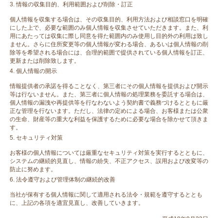
情報の収集目的、利用範囲および削除・訂正
個人情報を収集する場合は、その収集目的、利用方法および相談窓口を明確
にした上で、必要な範囲のみ個人情報を収集させていただきます。また、利
用にあたっては収集に際し同意を得た範囲内のみ使用し目的外の利用は致し
ません。さらに住所変更等の個人情報が変わる場合、あるいは個人情報の削
除等を希望される場合には、合理的範囲で提供されている個人情報を訂正、
更新または削除致します。
個人情報の開示
情報提供者の承諾を得ることなく、第三者にその個人情報を提供および開示
等は行ないません。また、第三者に個人情報の処理業務を委託する場合は、
個人情報の漏洩や再提供等を行なわないよう契約書で義務づけるとともに厳
正な管理を行ないます。ただし、法律の定めによる場合、お客様または公衆
の生命、財産等の重大な利益を保護するために必要な場合を除かせて頂きま
す。
セキュリティ対策
お客様の個人情報については厳重なセキュリティ対策を実行するとともに、
システムの継続的見直し、情報の紛失、不正アクセス、誤用および改変等の
防止に努めます。
法令遵守および管理体制の継続的改善
当社が保有する個人情報に関して適用される法令・規範を遵守するととも
に、上記の各項を適宜見直し、改善していきます。