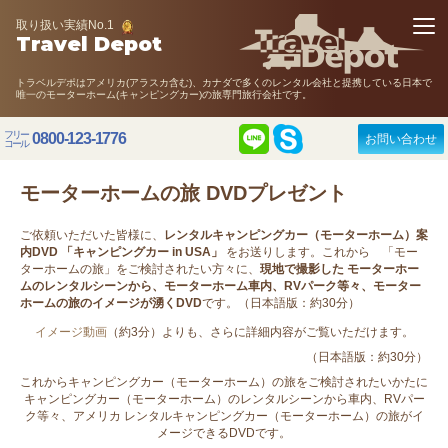
取り扱い実績No.1
Travel Depot
トラベルデポはアメリカ(アラスカ含む)、カナダで多くのレンタル会社と提携している日本で
唯一のモーターホーム(キャンピングカー)の旅専門旅行会社です。
フリー
0800-123-1776
お問い合わせ
コール
モーターホームの旅 DVDプレゼント
ご依頼いただいた皆様に、
レンタルキャンピングカー（モーターホーム）案
内DVD 「キャンピングカー in USA」
をお送りします。これから 「モー
ターホームの旅」をご検討されたい方々に、
現地で撮影した モーターホー
ムのレンタルシーンから、モーターホーム車内、RVパーク等々、モーター
ホームの旅のイメージが湧くDVD
です。（日本語版：約30分）
イメージ動画
（約3分）よりも、さらに詳細内容がご覧いただけます。
（日本語版：約30分）
これからキャンピングカー（モーターホーム）の旅をご検討されたいかたに
キャンピングカー（モーターホーム）のレンタルシーンから車内、RVパー
ク等々、アメリカ レンタルキャンピングカー（モーターホーム）の旅がイ
メージできるDVDです。