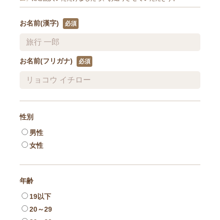
お名前(漢字)
お名前(フリガナ)
性別
男性
女性
年齢
19以下
20～29